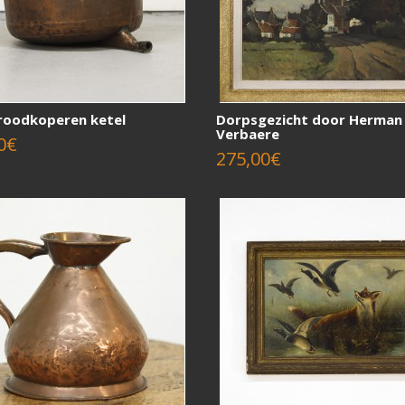
roodkoperen ketel
Dorpsgezicht door Herman
Verbaere
0€
275,00€