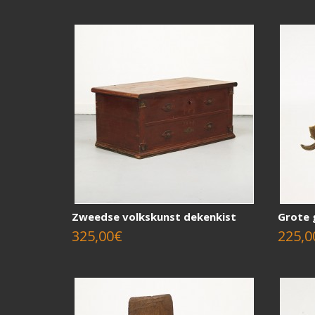
Zweedse volkskunst dekenkist
Grote 
325,00€
225,0