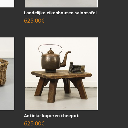
Landelijke eikenhouten salontafel
625,00€
Antieke koperen theepot
625,00€