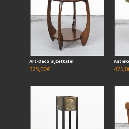
Art-Deco bijzettafel
Antieke
325,00€
475,0