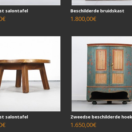
st salontafel
Beschilderde bruidskast
0€
1.800,00€
st salontafel
Zweedse beschilderde hoe
0€
1.650,00€