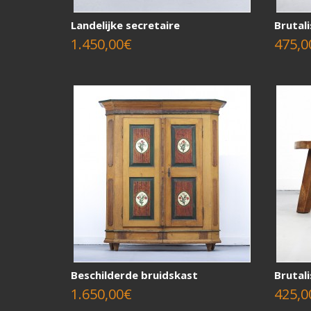
Landelijke secretaire
Brutali
1.450,00€
475,0
Beschilderde bruidskast
Brutali
1.650,00€
425,0