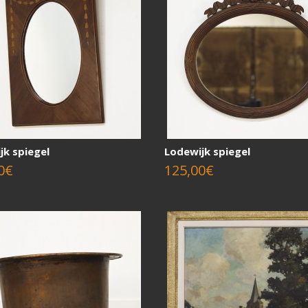
jk spiegel
Lodewijk spiegel
0€
125,00€