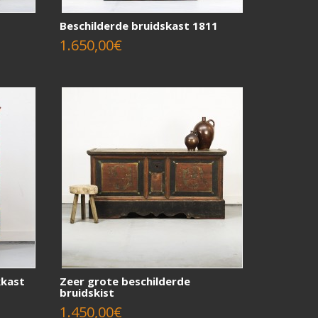
Beschilderde bruidskast 1811
1.650,00€
kkast
Zeer grote beschilderde
bruidskist
1.450,00€