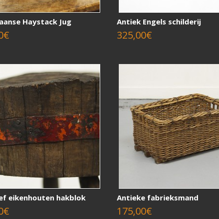
iaanse Haystack Jug
Antiek Engels schilderij
0€
325,00€
ief eikenhouten hakblok
Antieke fabrieksmand
0€
175,00€