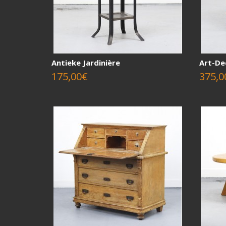
Antieke Jardinière
Art-De
175,00€
375,0