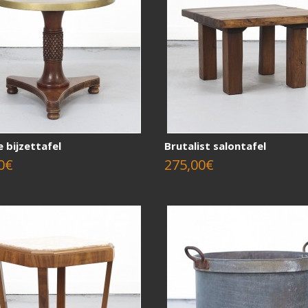
 bijzettafel
Brutalist salontafel
0€
275,00€