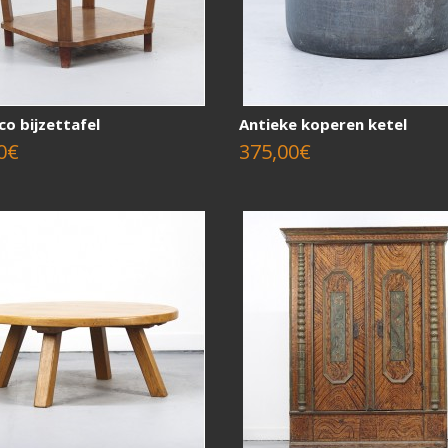
co bijzettafel
Antieke koperen ketel
0€
375,00€