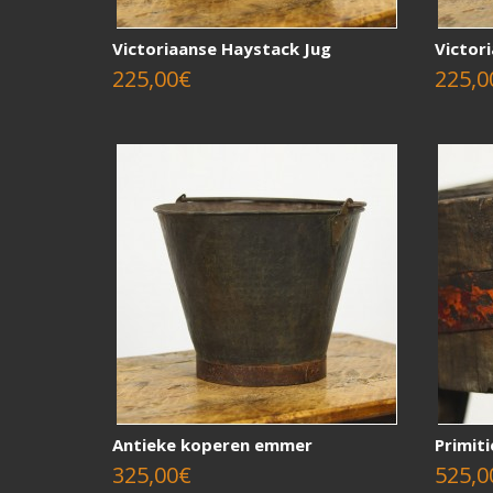
Victoriaanse Haystack Jug
Victor
225,00€
225,0
Antieke koperen emmer
Primit
325,00€
525,0