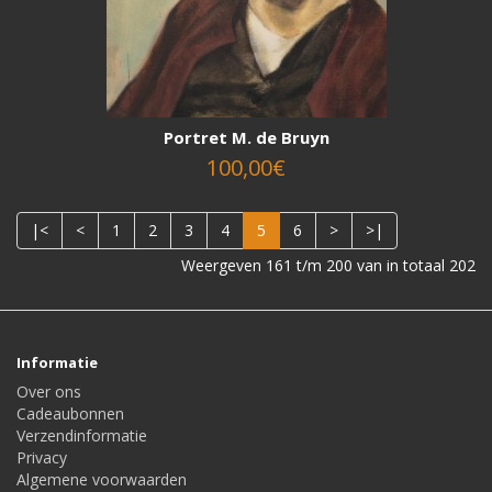
Portret M. de Bruyn
100,00€
|<
<
1
2
3
4
5
6
>
>|
Weergeven 161 t/m 200 van in totaal 202
Informatie
Over ons
Cadeaubonnen
Verzendinformatie
Privacy
Algemene voorwaarden