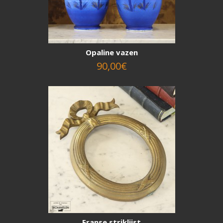
Opaline vazen
90,00€
Franse striklijst