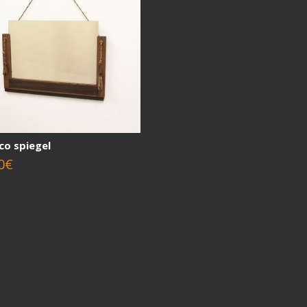
co spiegel
0€