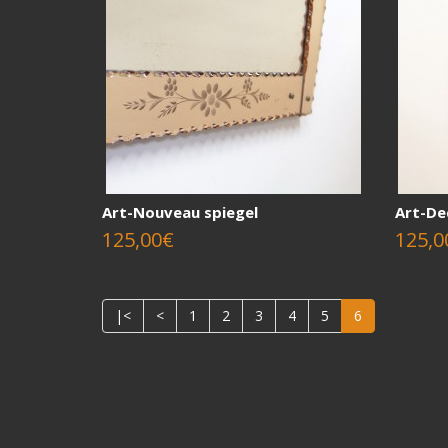
Art-Nouveau spiegel
Art-De
125,00€
125,0
|<
<
1
2
3
4
5
6