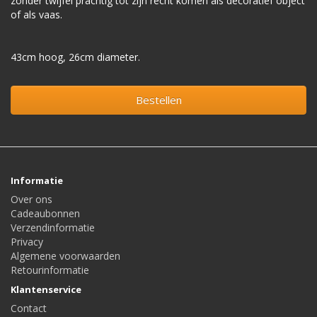
zonder twijfel prachtig tot zijn recht komen als decoratief object
of als vaas.
43cm hoog, 26cm diameter.
Bestellen
Informatie
Over ons
Cadeaubonnen
Verzendinformatie
Privacy
Algemene voorwaarden
Retourinformatie
Klantenservice
Contact