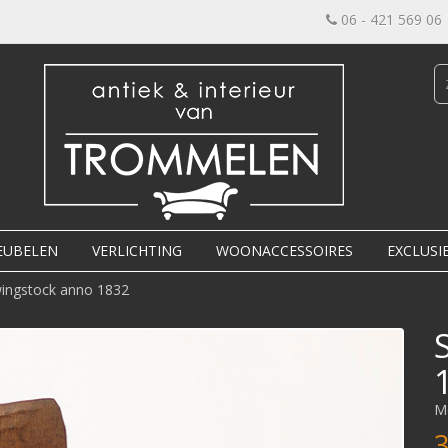
06 - 421 569 06
EUBELEN
VERLICHTING
WOONACCESSOIRES
EXCLUSI
ingstock anno 1832
M
3