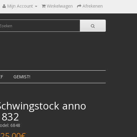
Mijn Account
Winkelwagen
Afrekenen
EF
GEMIST!
Schwingstock anno
1832
odel: 6848
25,00€