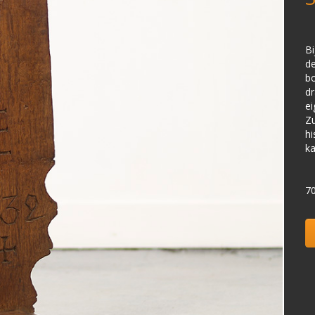
Bi
de
bo
dr
ei
Zu
hi
ka
7