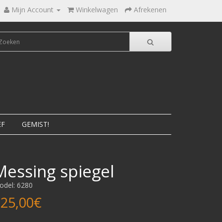
Mijn Account
Winkelwagen
Afrekenen
EF
GEMIST!
Messing spiegel
odel: 6280
25,00€