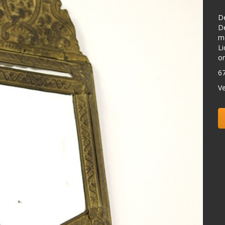
De
De
me
Li
o
6
Ve