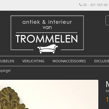
06 - 421 569 06
EUBELEN
VERLICHTING
WOONACCESSOIRES
EXCLUSI
spiegel
M
1