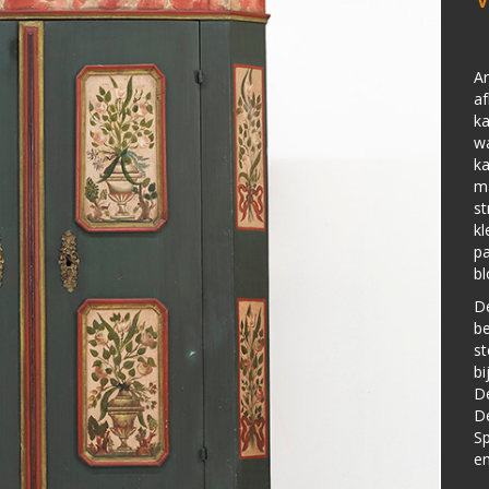
An
af
ka
wa
ka
ma
st
kl
pa
b
De
be
st
bi
De
De
S
en