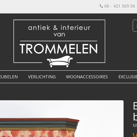
06 - 421 569 06
EUBELEN
VERLICHTING
WOONACCESSOIRES
EXCLUSI
M
V