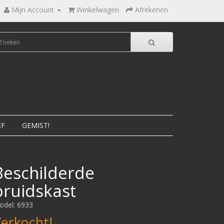
Mijn Account
Winkelwagen
Afrekenen
EF
GEMIST!
Beschilderde
bruidskast
odel: 6933
erkocht!