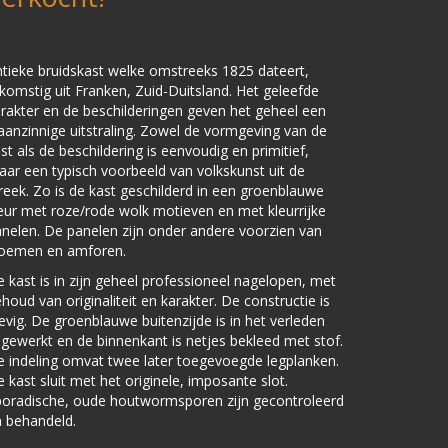
tieke bruidskast welke omstreeks 1825 dateert,
komstig uit Franken, Zuid-Duitsland. Het geleefde
rakter en de beschilderingen geven het geheel een
anzinnige uitstraling. Zowel de vormgeving van de
st als de beschildering is eenvoudig en primitief,
ar een typisch voorbeeld van volkskunst uit de
reek. Zo is de kast geschilderd in een groenblauwe
eur met roze/rode wolk motieven en met kleurrijke
nelen. De panelen zijn onder andere voorzien van
loemen en amforen.
 kast is in zijn geheel professioneel nagelopen, met
houd van originaliteit en karakter. De constructie is
evig. De groenblauwe buitenzijde is in het verleden
jgewerkt en de binnenkant is netjes bekleed met stof.
 indeling omvat twee later toegevoegde legplanken.
 kast sluit met het originele, imposante slot.
poradische, oude houtwormsporen zijn gecontroleerd
 behandeld.