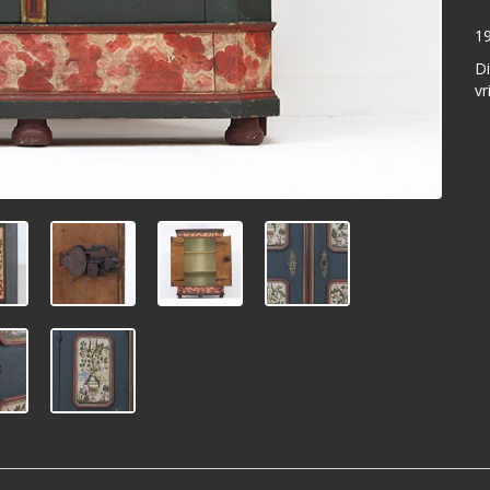
1
Di
vr