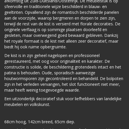
afkomstig uit Zuid-Duitsland/Oostenrijk. Dit meubelstuk is op
sfeervolle en traditionele wijze beschilderd in blauw- en
geeltinten. Opvallend zijn de romantisch beschilderde panelen
aan de voorzijde, waarop bergmeren en dorpen te zien zijn,
terwijl de rest van de kist is versierd met florale decoraties. De
originele verflaag is op sommige plaatsen doorleefd en
gesleten, maar overwegend goed bewaard gebleven. Dankzij
het royale formaat is de kist niet alleen zeer decoratief, maar
biedt hij ook ruime opbergruimte.
De kist is in zijn geheel nagelopen en professioneel
gerestaureerd, met oog voor originaliteit en karakter. De
constructie is solide, de beschildering grotendeels intact en het
patina is behouden. Oude, sporadisch aanwezige
houtwormsporen zijn gecontroleerd en behandeld. De bolpoten
zijn in het verleden vervangen, het slot functioneert niet meer,
maar heeft weinig toegevoegde waarde.
Een uitzonderlijk decoratief stuk voor liefhebbers van landelijke
meubelen en volkskunst.
68cm hoog, 142cm breed, 65cm diep.