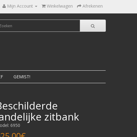
Mijn Account
Winkelwagen
Afrekenen
EF
GEMIST!
Beschilderde
landelijke zitbank
odel: 6950
25,00€