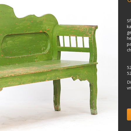
Sf
ka
ge
he
pa
ch
52
52
Di
vr