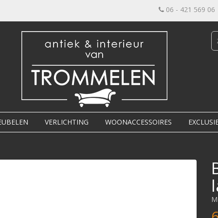
06 - 421 569 06
EUBELEN
VERLICHTING
WOONACCESSOIRES
EXCLUSI
M
6