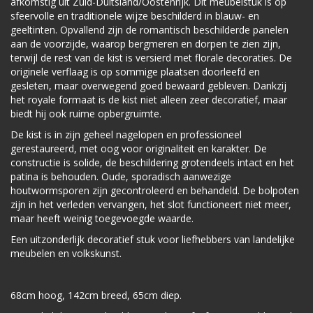
afkomstig uit Zuid-Duitsland/Oostenrijk. Dit meubelstuk is op
sfeervolle en traditionele wijze beschilderd in blauw- en
geeltinten. Opvallend zijn de romantisch beschilderde panelen
aan de voorzijde, waarop bergmeren en dorpen te zien zijn,
terwijl de rest van de kist is versierd met florale decoraties. De
originele verflaag is op sommige plaatsen doorleefd en
gesleten, maar overwegend goed bewaard gebleven. Dankzij
het royale formaat is de kist niet alleen zeer decoratief, maar
biedt hij ook ruime opbergruimte.
De kist is in zijn geheel nagelopen en professioneel
gerestaureerd, met oog voor originaliteit en karakter. De
constructie is solide, de beschildering grotendeels intact en het
patina is behouden. Oude, sporadisch aanwezige
houtwormsporen zijn gecontroleerd en behandeld. De bolpoten
zijn in het verleden vervangen, het slot functioneert niet meer,
maar heeft weinig toegevoegde waarde.
Een uitzonderlijk decoratief stuk voor liefhebbers van landelijke
meubelen en volkskunst.
68cm hoog, 142cm breed, 65cm diep.