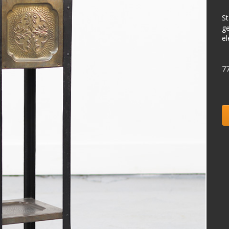
St
ge
el
7