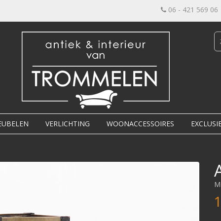
06 - 421 569 06
EUBELEN
VERLICHTING
WOONACCESSOIRES
EXCLUSI
M
1