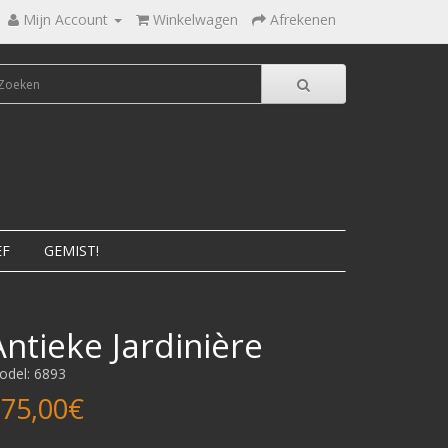
Mijn Account
Winkelwagen
Afrekenen
EF
GEMIST!
Antieke Jardinière
odel: 6893
75,00€