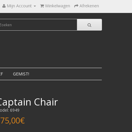
Mijn Account
Winkelwagen
Afrekenen
EF
GEMIST!
Captain Chair
odel: 6949
75,00€