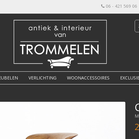
06 - 421 569 06
EUBELEN
VERLICHTING
WOONACCESSOIRES
EXCLUSI
M
2