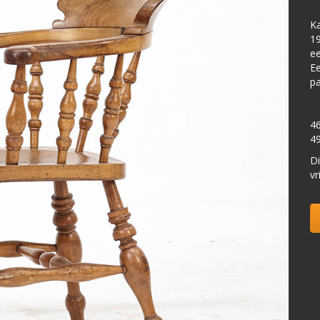
Ka
19
ee
Ee
pa
46
4
Di
vr