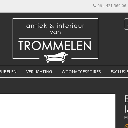
06 - 421 569 06
EUBELEN
VERLICHTING
WOONACCESSOIRES
EXCLUSI
M
6