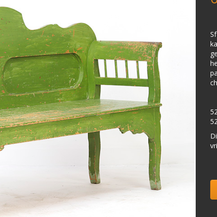
Sf
ka
ge
he
pa
ch
52
52
Di
vr