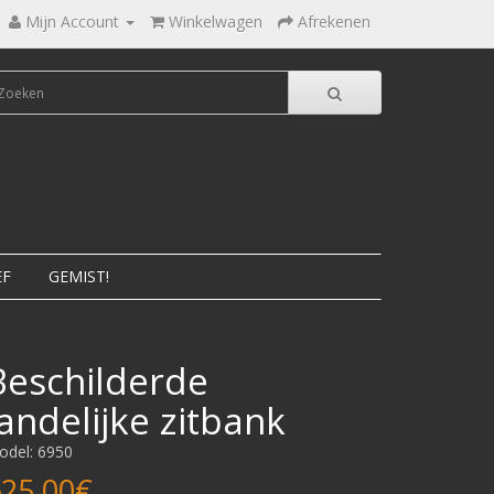
Mijn Account
Winkelwagen
Afrekenen
EF
GEMIST!
Beschilderde
landelijke zitbank
odel: 6950
25,00€